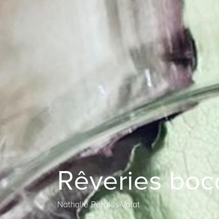
Rêveries boc
Nathalie Perakis-Valat