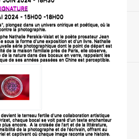
IGNATURE
I 2024 - 15H00 -18H00
s", plongez dans un univers onirique et poétique, où la
contre la photographie.
aphe Nathalie Perakis-Valat et le poète prosateur Jean
se sous la forme d
'
une exposition
et d
'
un livre
.
Nathalie
uvelle série photographique dont le point de départ est
té de la maison familiale près de Paris, elle observe,
 de la nature dans des bocaux en verre, rappelant les
tique de ses années passées en Chine est perceptible.
evient le terreau fertile d'une collaboration artistique
rizet, chaque bocal se voit paré d'un texte enchanteur
plus encore. A la croisée de l'art et de la littérature,
ibilité de la photographe et de l'écrivain, offrant au
iel et captivant où chaque image raconte une histoire.