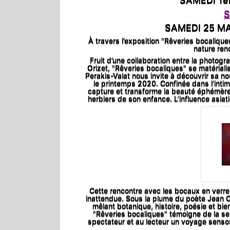
S
SAMEDI 25 MA
À travers l’exposition "Rêveries bocalique
nature ren
Fruit d’une collaboration entre la photogr
Orizet, "Rêveries bocaliques" se matériali
Perakis-Valat nous invite à découvrir sa no
le printemps 2020. Confinée dans l'intimi
capture et transforme la beauté éphémère
herbiers de son enfance. L’influence asia
Cette rencontre avec les bocaux en verre d
inattendue. Sous la plume du poète Jean O
mêlant botanique, histoire, poésie et bien 
"Rêveries bocaliques" témoigne de la sens
spectateur et au lecteur un voyage sensor