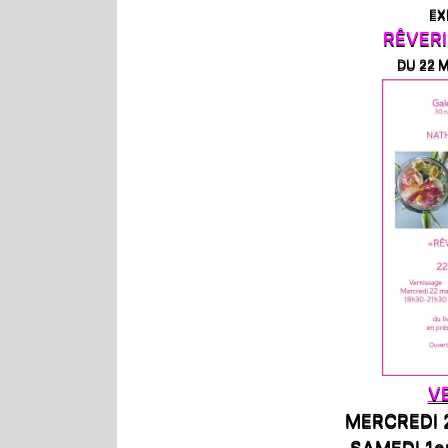
EX
RÊVER
DU 22 M
V
MERCREDI 2
SAMEDI 1er