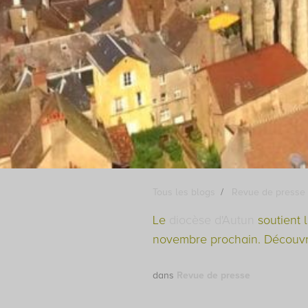
Tous les blogs
Revue de presse
Le
diocèse d'Autun
soutient l
novembre prochain. Découvre
dans
Revue de presse